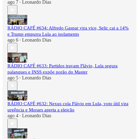
ago 7
Leonardo Dias
•
RÁDIO CAFÉ #634: Alfredo Gaspar vira vice, Selic cai a 14%
e Trump empurra Lula ao isolamento
ago 6
Leonardo Dias
•
RÁDIO CAFÉ #633: Partidos travam Flávio, Lula segura
palanques e INSS expõe porão do Master
ago 5
Leonardo Dias
•
RÁDIO CAFÉ #632: Nexus cola Flávio em Lula, voto útil vira
urgência e Moraes aperta a eleição
ago 4
Leonardo Dias
•