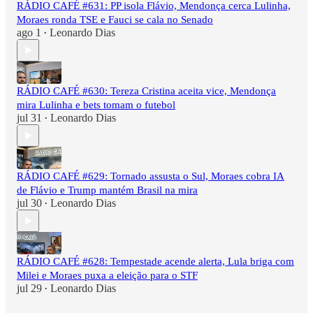
RÁDIO CAFÉ #631: PP isola Flávio, Mendonça cerca Lulinha,
Moraes ronda TSE e Fauci se cala no Senado
ago 1
Leonardo Dias
•
RÁDIO CAFÉ #630: Tereza Cristina aceita vice, Mendonça
mira Lulinha e bets tomam o futebol
jul 31
Leonardo Dias
•
RÁDIO CAFÉ #629: Tornado assusta o Sul, Moraes cobra IA
de Flávio e Trump mantém Brasil na mira
jul 30
Leonardo Dias
•
RÁDIO CAFÉ #628: Tempestade acende alerta, Lula briga com
Milei e Moraes puxa a eleição para o STF
jul 29
Leonardo Dias
•