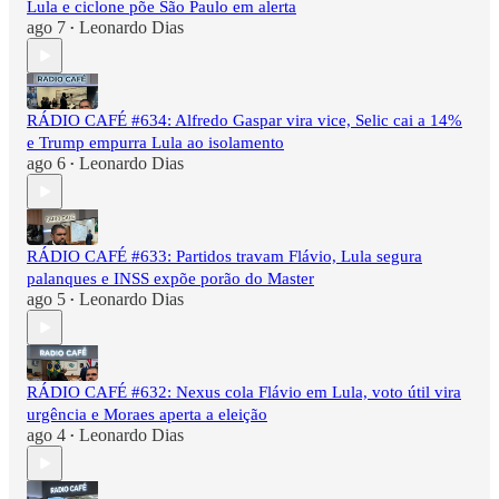
Lula e ciclone põe São Paulo em alerta
ago 7
Leonardo Dias
•
RÁDIO CAFÉ #634: Alfredo Gaspar vira vice, Selic cai a 14%
e Trump empurra Lula ao isolamento
ago 6
Leonardo Dias
•
RÁDIO CAFÉ #633: Partidos travam Flávio, Lula segura
palanques e INSS expõe porão do Master
ago 5
Leonardo Dias
•
RÁDIO CAFÉ #632: Nexus cola Flávio em Lula, voto útil vira
urgência e Moraes aperta a eleição
ago 4
Leonardo Dias
•