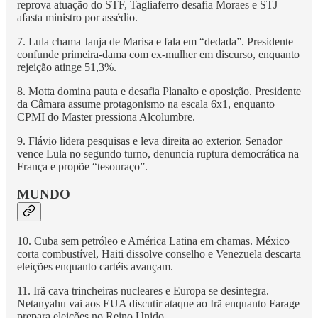
reprova atuação do STF, Tagliaferro desafia Moraes e STJ
afasta ministro por assédio.
7. Lula chama Janja de Marisa e fala em “dedada”. Presidente
confunde primeira-dama com ex-mulher em discurso, enquanto
rejeição atinge 51,3%.
8. Motta domina pauta e desafia Planalto e oposição. Presidente
da Câmara assume protagonismo na escala 6x1, enquanto
CPMI do Master pressiona Alcolumbre.
9. Flávio lidera pesquisas e leva direita ao exterior. Senador
vence Lula no segundo turno, denuncia ruptura democrática na
França e propõe “tesouraço”.
MUNDO
10. Cuba sem petróleo e América Latina em chamas. México
corta combustível, Haiti dissolve conselho e Venezuela descarta
eleições enquanto cartéis avançam.
11. Irã cava trincheiras nucleares e Europa se desintegra.
Netanyahu vai aos EUA discutir ataque ao Irã enquanto Farage
prepara eleições no Reino Unido.