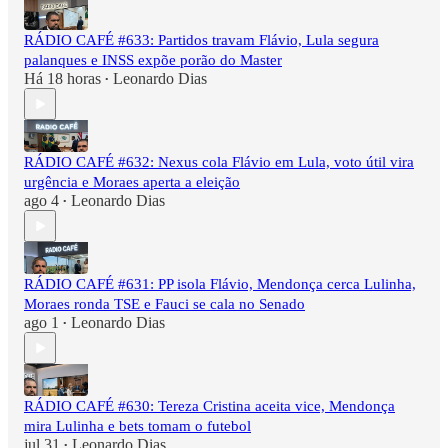
RÁDIO CAFÉ #633: Partidos travam Flávio, Lula segura
palanques e INSS expõe porão do Master
Há 18 horas
Leonardo Dias
•
RÁDIO CAFÉ #632: Nexus cola Flávio em Lula, voto útil vira
urgência e Moraes aperta a eleição
ago 4
Leonardo Dias
•
RÁDIO CAFÉ #631: PP isola Flávio, Mendonça cerca Lulinha,
Moraes ronda TSE e Fauci se cala no Senado
ago 1
Leonardo Dias
•
RÁDIO CAFÉ #630: Tereza Cristina aceita vice, Mendonça
mira Lulinha e bets tomam o futebol
jul 31
Leonardo Dias
•