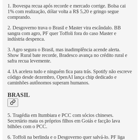
1. Ibovespa recua após recorde e mercado corrige. Bolsa cai
1% com realização, dólar volta a R$ 5,20 e gringo segue
comprando.
2. Desgoverno trava o Brasil e Master vira escândalo. BB
sangra com agro, PF quer Toffoli fora do caso Master e
indústria despenca.
3. Agro segura o Brasil, mas inadimplência acende alerta.
Show Rural bate recorde, Bradesco avança no crédito rural e
safra recua levemente.
4. IA acelera tudo e ninguém fica para trás. Spotify não escreve
código desde dezembro, OpenAI lança chip dedicado e
caminhões autônomos superam humanos.
BRASIL
5. Tragédia em Itumbiara e PCC com sócios chineses.
Secretário mata os próprios filhos em Goiás e facção lava
bilhões com o PCC.
6. Toffoli na berlinda e o Desgoverno quer salvá-lo. PF liga