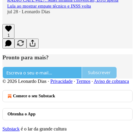
RÁDIO CAFÉ #627: Milei inflama convenção, BTG aperta
Lula ao mostrar empate técnico e INSS volta
jul 28
Leonardo Dias
•
1
Pronto para mais?
Subscrever
© 2026 Leonardo Dias
·
Privacidade
∙
Termos
∙
Aviso de cobrança
Comece o seu Substack
Obtenha o App
Substack
é o lar da grande cultura