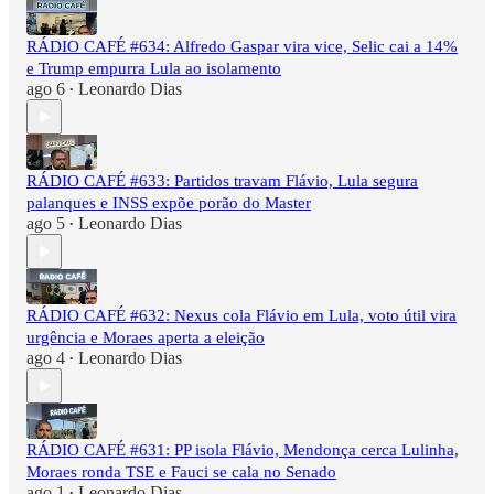
RÁDIO CAFÉ #634: Alfredo Gaspar vira vice, Selic cai a 14%
e Trump empurra Lula ao isolamento
ago 6
Leonardo Dias
•
RÁDIO CAFÉ #633: Partidos travam Flávio, Lula segura
palanques e INSS expõe porão do Master
ago 5
Leonardo Dias
•
RÁDIO CAFÉ #632: Nexus cola Flávio em Lula, voto útil vira
urgência e Moraes aperta a eleição
ago 4
Leonardo Dias
•
RÁDIO CAFÉ #631: PP isola Flávio, Mendonça cerca Lulinha,
Moraes ronda TSE e Fauci se cala no Senado
ago 1
Leonardo Dias
•