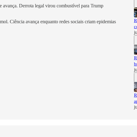
te avança. Derrota legal virou combustível para Trump
R
tamol. Ciência avança enquanto redes sociais criam epidemias
c
j
R
b
j
R
a
j