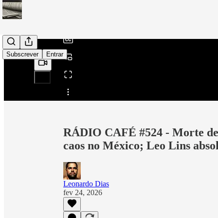
/
Subscrever
Entrar
Partilhar a partir de0:00
RÁDIO CAFÉ #524 - Morte de l
caos no México; Leo Lins abso
Leonardo Dias
fev 24, 2026