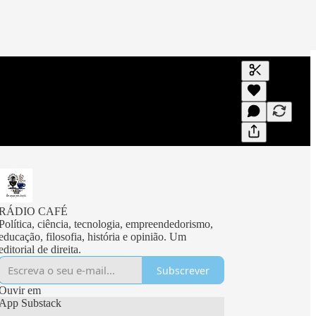
Gerar transc
Uma transcri
visualizaçõe
RÁDIO CAFÉ
Política, ciência, tecnologia, empreendedorismo,
educação, filosofia, história e opinião. Um
editorial de direita.
Subscrever
Ouvir em
App Substack