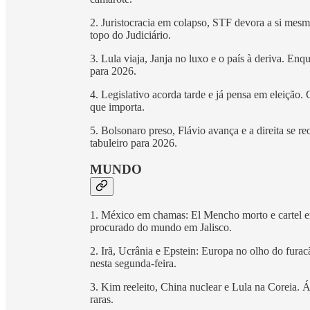
2. Juristocracia em colapso, STF devora a si mes
topo do Judiciário.
3. Lula viaja, Janja no luxo e o país à deriva. Enq
para 2026.
4. Legislativo acorda tarde e já pensa em eleição.
que importa.
5. Bolsonaro preso, Flávio avança e a direita se re
tabuleiro para 2026.
MUNDO
1. México em chamas: El Mencho morto e cartel em
procurado do mundo em Jalisco.
2. Irã, Ucrânia e Epstein: Europa no olho do fura
nesta segunda-feira.
3. Kim reeleito, China nuclear e Lula na Coreia. Ás
raras.