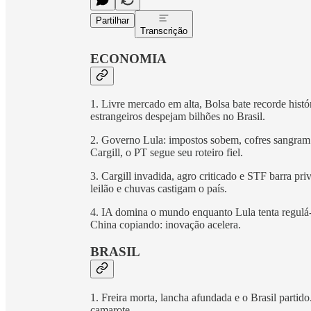
Partilhar
Transcrição
ECONOMIA
1. Livre mercado em alta, Bolsa bate recorde hist
estrangeiros despejam bilhões no Brasil.
2. Governo Lula: impostos sobem, cofres sangram e
Cargill, o PT segue seu roteiro fiel.
3. Cargill invadida, agro criticado e STF barra pr
leilão e chuvas castigam o país.
4. IA domina o mundo enquanto Lula tenta regulá
China copiando: inovação acelera.
BRASIL
1. Freira morta, lancha afundada e o Brasil partid
camarote.