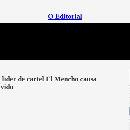
O Editorial
íder de cartel El Mencho causa
lvido