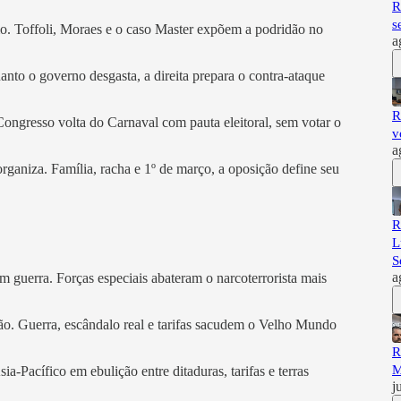
R
s
mo. Toffoli, Moraes e o caso Master expõem a podridão no
a
uanto o governo desgasta, a direita prepara o contra-ataque
R
 Congresso volta do Carnaval com pauta eleitoral, sem votar o
v
a
organiza. Família, racha e 1º de março, a oposição define seu
R
L
S
a
 guerra. Forças especiais abateram o narcoterrorista mais
cão. Guerra, escândalo real e tarifas sacudem o Velho Mundo
R
M
ia-Pacífico em ebulição entre ditaduras, tarifas e terras
j