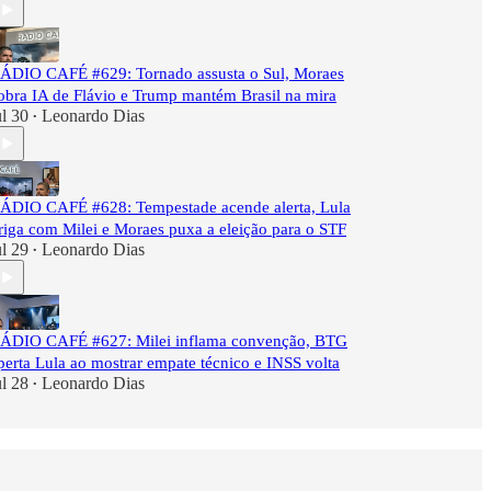
ÁDIO CAFÉ #629: Tornado assusta o Sul, Moraes
obra IA de Flávio e Trump mantém Brasil na mira
ul 30
Leonardo Dias
•
ÁDIO CAFÉ #628: Tempestade acende alerta, Lula
riga com Milei e Moraes puxa a eleição para o STF
ul 29
Leonardo Dias
•
ÁDIO CAFÉ #627: Milei inflama convenção, BTG
perta Lula ao mostrar empate técnico e INSS volta
ul 28
Leonardo Dias
•