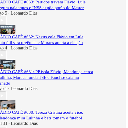
ÁDIO CAFÉ #633: Partidos travam Flávio, Lula
egura palanques e INSS expõe porão do Master
go 5
Leonardo Dias
•
ÁDIO CAFÉ #632: Nexus cola Flávio em Lula,
oto útil vira urgência e Moraes aperta a eleição
go 4
Leonardo Dias
•
ÁDIO CAFÉ #631: PP isola Flávio, Mendonça cerca
ulinha, Moraes ronda TSE e Fauci se cala no
enado
go 1
Leonardo Dias
•
ÁDIO CAFÉ #630: Tereza Cristina aceita vice,
endonça mira Lulinha e bets tomam o futebol
ul 31
Leonardo Dias
•