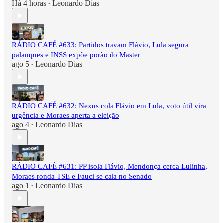
Há 4 horas
Leonardo Dias
•
RÁDIO CAFÉ #633: Partidos travam Flávio, Lula segura
palanques e INSS expõe porão do Master
ago 5
Leonardo Dias
•
RÁDIO CAFÉ #632: Nexus cola Flávio em Lula, voto útil vira
urgência e Moraes aperta a eleição
ago 4
Leonardo Dias
•
RÁDIO CAFÉ #631: PP isola Flávio, Mendonça cerca Lulinha,
Moraes ronda TSE e Fauci se cala no Senado
ago 1
Leonardo Dias
•