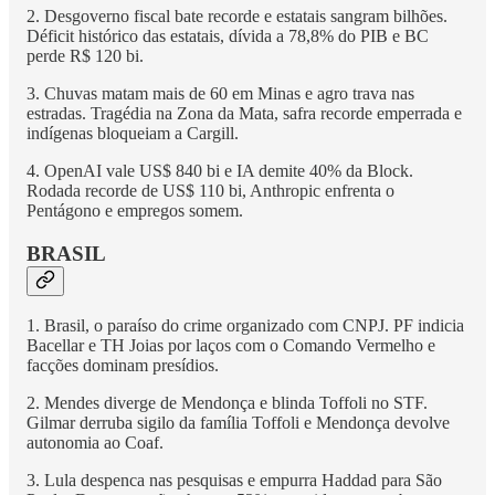
2. Desgoverno fiscal bate recorde e estatais sangram bilhões.
Déficit histórico das estatais, dívida a 78,8% do PIB e BC
perde R$ 120 bi.
3. Chuvas matam mais de 60 em Minas e agro trava nas
estradas. Tragédia na Zona da Mata, safra recorde emperrada e
indígenas bloqueiam a Cargill.
4. OpenAI vale US$ 840 bi e IA demite 40% da Block.
Rodada recorde de US$ 110 bi, Anthropic enfrenta o
Pentágono e empregos somem.
BRASIL
1. Brasil, o paraíso do crime organizado com CNPJ. PF indicia
Bacellar e TH Joias por laços com o Comando Vermelho e
facções dominam presídios.
2. Mendes diverge de Mendonça e blinda Toffoli no STF.
Gilmar derruba sigilo da família Toffoli e Mendonça devolve
autonomia ao Coaf.
3. Lula despenca nas pesquisas e empurra Haddad para São