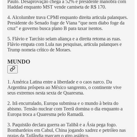
Paulo. Desaprovação chega a 52% e presidente manobra com
Haddad enquanto MST vende camiseta de R$ 170.
4. Alcolumbre trava CPMI enquanto direita articula palanques.
Presidente do Senado foge de Viana “que nem diabo foge da
cruz” e governo busca plano B para taxar isentos.
5. Flávio e Tarcísio selam aliança e a direita retoma as ruas.
Flávio empata com Lula nas pesquisas, articula palanques e
Trump nomeia crítico de Moraes.
MUNDO
1. América Latina entre a liberdade e o caos narco. Da
Argentina próspera ao México sangrento, o continente vive
seus extremos nesta sexta de Quaresma.
2. Irã encurralado, Europa submissa e o mundo à beira do
abismo. Tensão nuclear com Teerã domina o dia enquanto a
Europa troca a Quaresma pelo Ramadã.
3. Paquistão declara guerra ao Talibã e a Ásia pega fogo.
Bombardeios em Cabul, China jogando xadrez e petróleo nas
praias da Tailândia marcam o giro asiático.