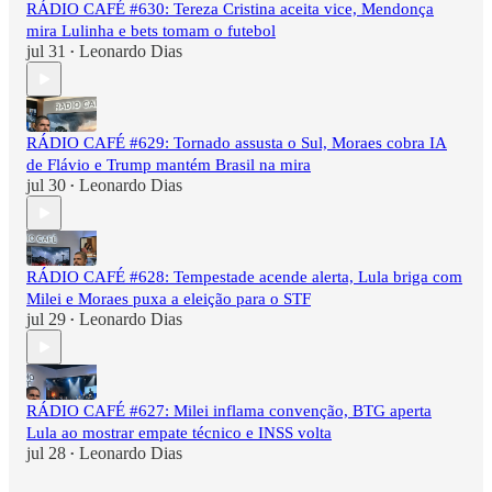
RÁDIO CAFÉ #630: Tereza Cristina aceita vice, Mendonça
mira Lulinha e bets tomam o futebol
jul 31
Leonardo Dias
•
RÁDIO CAFÉ #629: Tornado assusta o Sul, Moraes cobra IA
de Flávio e Trump mantém Brasil na mira
jul 30
Leonardo Dias
•
RÁDIO CAFÉ #628: Tempestade acende alerta, Lula briga com
Milei e Moraes puxa a eleição para o STF
jul 29
Leonardo Dias
•
RÁDIO CAFÉ #627: Milei inflama convenção, BTG aperta
Lula ao mostrar empate técnico e INSS volta
jul 28
Leonardo Dias
•