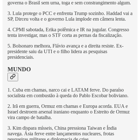
governa o Brasil sem urna, toga e sem constrangimento algum.
3. Lula protege o PCC e enfrenta Trump sozinho. Haddad vai a
SP, Dirceu volta e o governo Lula implode em câmera lenta.
4. CPMI sabotada, Erika polêmica e IR na jugular. Congresso
tenta investigar, mas o STF corta as pernas da fiscalização.
5. Bolsonaro melhora, Flávio avança e a direita resiste. Ex-
presidente saiu da UTI e o filho lidera as pesquisas
presidenciais.
MUNDO
1. Cuba em chamas, narco cai e LATAM ferve. Do paraíso
socialista em combustão à queda do Pablo Escobar boliviano.
2. Irã em guerra, Ormuz em chamas e Europa acorda. EUA e
Israel destroem arsenal iraniano enquanto o Estreito de Ormuz
vira campo de batalha.
3. Kim dispara mísseis, China pressiona Taiwan e Índia
navega. Ásia ferve entre lançamentos nucleares, frotas
pesqueiras militares e diplomacia de crise.