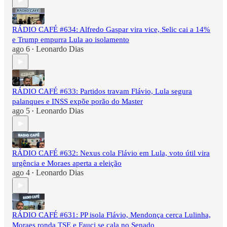
RÁDIO CAFÉ #634: Alfredo Gaspar vira vice, Selic cai a 14%
e Trump empurra Lula ao isolamento
ago 6
Leonardo Dias
•
RÁDIO CAFÉ #633: Partidos travam Flávio, Lula segura
palanques e INSS expõe porão do Master
ago 5
Leonardo Dias
•
RÁDIO CAFÉ #632: Nexus cola Flávio em Lula, voto útil vira
urgência e Moraes aperta a eleição
ago 4
Leonardo Dias
•
RÁDIO CAFÉ #631: PP isola Flávio, Mendonça cerca Lulinha,
Moraes ronda TSE e Fauci se cala no Senado