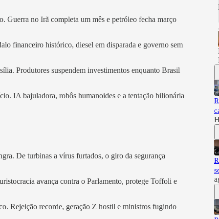
o. Guerra no Irã completa um mês e petróleo fecha março
alo financeiro histórico, diesel em disparada e governo sem
asília. Produtores suspendem investimentos enquanto Brasil
lício. IA bajuladora, robôs humanoides e a tentação bilionária
R
c
H
gra. De turbinas a vírus furtados, o giro da segurança
R
s
a
ristocracia avança contra o Parlamento, protege Toffoli e
co. Rejeição recorde, geração Z hostil e ministros fugindo