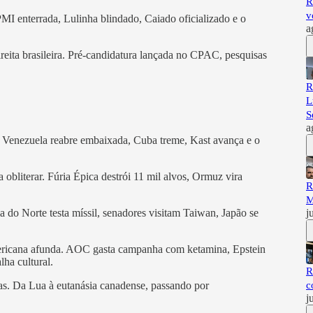
R
v
PMI enterrada, Lulinha blindado, Caiado oficializado e o
a
direita brasileira. Pré-candidatura lançada no CPAC, pesquisas
R
L
S
a
. Venezuela reabre embaixada, Cuba treme, Kast avança e o
bliterar. Fúria Épica destrói 11 mil alvos, Ormuz vira
R
M
j
a do Norte testa míssil, senadores visitam Taiwan, Japão se
mericana afunda. AOC gasta campanha com ketamina, Epstein
ha cultural.
R
c
esas. Da Lua à eutanásia canadense, passando por
j