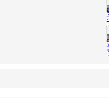
R
b
j
R
a
j