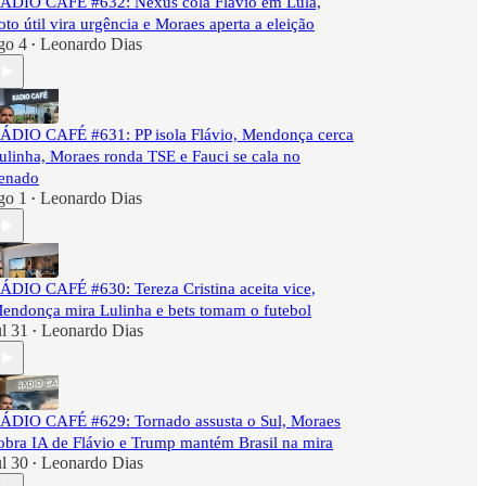
ÁDIO CAFÉ #632: Nexus cola Flávio em Lula,
oto útil vira urgência e Moraes aperta a eleição
go 4
Leonardo Dias
•
ÁDIO CAFÉ #631: PP isola Flávio, Mendonça cerca
ulinha, Moraes ronda TSE e Fauci se cala no
enado
go 1
Leonardo Dias
•
ÁDIO CAFÉ #630: Tereza Cristina aceita vice,
endonça mira Lulinha e bets tomam o futebol
ul 31
Leonardo Dias
•
ÁDIO CAFÉ #629: Tornado assusta o Sul, Moraes
obra IA de Flávio e Trump mantém Brasil na mira
ul 30
Leonardo Dias
•