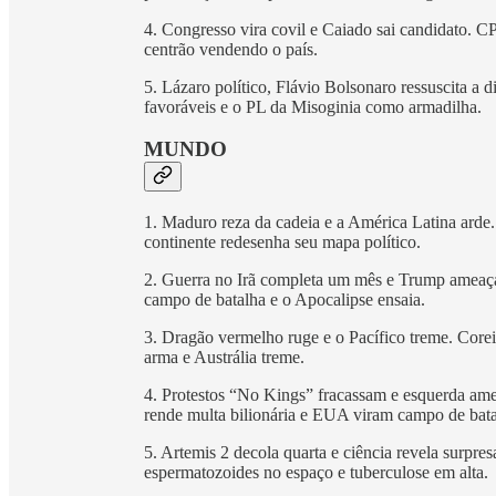
4. Congresso vira covil e Caiado sai candidato. C
centrão vendendo o país.
5. Lázaro político, Flávio Bolsonaro ressuscita a 
favoráveis e o PL da Misoginia como armadilha.
MUNDO
1. Maduro reza da cadeia e a América Latina arde
continente redesenha seu mapa político.
2. Guerra no Irã completa um mês e Trump ameaça o
campo de batalha e o Apocalipse ensaia.
3. Dragão vermelho ruge e o Pacífico treme. Corei
arma e Austrália treme.
4. Protestos “No Kings” fracassam e esquerda a
rende multa bilionária e EUA viram campo de batal
5. Artemis 2 decola quarta e ciência revela surpr
espermatozoides no espaço e tuberculose em alta.