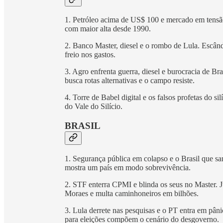
1. Petróleo acima de US$ 100 e mercado em tensã
com maior alta desde 1990.
2. Banco Master, diesel e o rombo de Lula. Escând
freio nos gastos.
3. Agro enfrenta guerra, diesel e burocracia de Br
busca rotas alternativas e o campo resiste.
4. Torre de Babel digital e os falsos profetas do si
do Vale do Silício.
BRASIL
1. Segurança pública em colapso e o Brasil que san
mostra um país em modo sobrevivência.
2. STF enterra CPMI e blinda os seus no Master. Ju
Moraes e multa caminhoneiros em bilhões.
3. Lula derrete nas pesquisas e o PT entra em pâni
para eleições compõem o cenário do desgoverno.