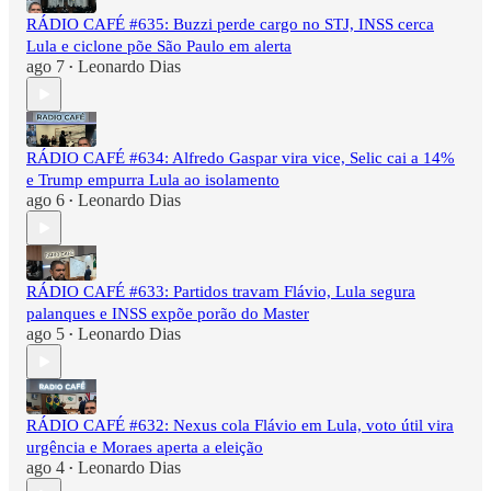
RÁDIO CAFÉ #635: Buzzi perde cargo no STJ, INSS cerca
Lula e ciclone põe São Paulo em alerta
ago 7
Leonardo Dias
•
RÁDIO CAFÉ #634: Alfredo Gaspar vira vice, Selic cai a 14%
e Trump empurra Lula ao isolamento
ago 6
Leonardo Dias
•
RÁDIO CAFÉ #633: Partidos travam Flávio, Lula segura
palanques e INSS expõe porão do Master
ago 5
Leonardo Dias
•
RÁDIO CAFÉ #632: Nexus cola Flávio em Lula, voto útil vira
urgência e Moraes aperta a eleição
ago 4
Leonardo Dias
•