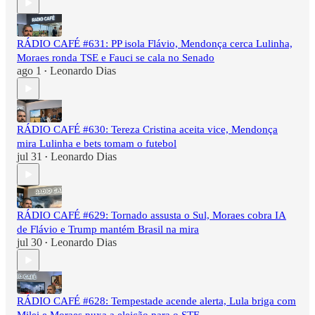
RÁDIO CAFÉ #631: PP isola Flávio, Mendonça cerca Lulinha,
Moraes ronda TSE e Fauci se cala no Senado
ago 1
Leonardo Dias
•
RÁDIO CAFÉ #630: Tereza Cristina aceita vice, Mendonça
mira Lulinha e bets tomam o futebol
jul 31
Leonardo Dias
•
RÁDIO CAFÉ #629: Tornado assusta o Sul, Moraes cobra IA
de Flávio e Trump mantém Brasil na mira
jul 30
Leonardo Dias
•
RÁDIO CAFÉ #628: Tempestade acende alerta, Lula briga com