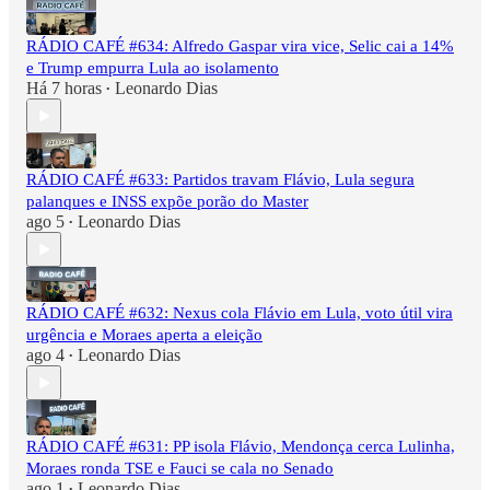
RÁDIO CAFÉ #634: Alfredo Gaspar vira vice, Selic cai a 14%
e Trump empurra Lula ao isolamento
Há 7 horas
Leonardo Dias
•
RÁDIO CAFÉ #633: Partidos travam Flávio, Lula segura
palanques e INSS expõe porão do Master
ago 5
Leonardo Dias
•
RÁDIO CAFÉ #632: Nexus cola Flávio em Lula, voto útil vira
urgência e Moraes aperta a eleição
ago 4
Leonardo Dias
•
RÁDIO CAFÉ #631: PP isola Flávio, Mendonça cerca Lulinha,
Moraes ronda TSE e Fauci se cala no Senado
ago 1
Leonardo Dias
•