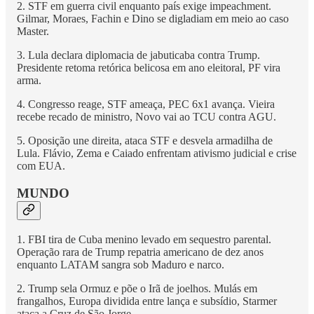
2. STF em guerra civil enquanto país exige impeachment.
Gilmar, Moraes, Fachin e Dino se digladiam em meio ao caso
Master.
3. Lula declara diplomacia de jabuticaba contra Trump.
Presidente retoma retórica belicosa em ano eleitoral, PF vira
arma.
4. Congresso reage, STF ameaça, PEC 6x1 avança. Vieira
recebe recado de ministro, Novo vai ao TCU contra AGU.
5. Oposição une direita, ataca STF e desvela armadilha de
Lula. Flávio, Zema e Caiado enfrentam ativismo judicial e crise
com EUA.
MUNDO
1. FBI tira de Cuba menino levado em sequestro parental.
Operação rara de Trump repatria americano de dez anos
enquanto LATAM sangra sob Maduro e narco.
2. Trump sela Ormuz e põe o Irã de joelhos. Mulás em
frangalhos, Europa dividida entre lança e subsídio, Starmer
ataca a Cruz de São Jorge.