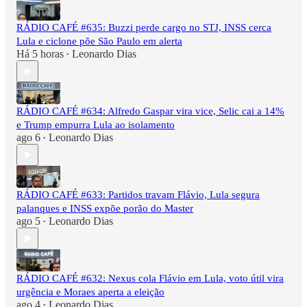
RÁDIO CAFÉ #635: Buzzi perde cargo no STJ, INSS cerca
Lula e ciclone põe São Paulo em alerta
Há 5 horas
Leonardo Dias
•
RÁDIO CAFÉ #634: Alfredo Gaspar vira vice, Selic cai a 14%
e Trump empurra Lula ao isolamento
ago 6
Leonardo Dias
•
RÁDIO CAFÉ #633: Partidos travam Flávio, Lula segura
palanques e INSS expõe porão do Master
ago 5
Leonardo Dias
•
RÁDIO CAFÉ #632: Nexus cola Flávio em Lula, voto útil vira
urgência e Moraes aperta a eleição
ago 4
Leonardo Dias
•