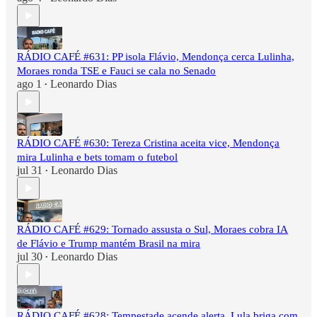
RÁDIO CAFÉ #631: PP isola Flávio, Mendonça cerca Lulinha,
Moraes ronda TSE e Fauci se cala no Senado
ago 1
Leonardo Dias
•
RÁDIO CAFÉ #630: Tereza Cristina aceita vice, Mendonça
mira Lulinha e bets tomam o futebol
jul 31
Leonardo Dias
•
RÁDIO CAFÉ #629: Tornado assusta o Sul, Moraes cobra IA
de Flávio e Trump mantém Brasil na mira
jul 30
Leonardo Dias
•
RÁDIO CAFÉ #628: Tempestade acende alerta, Lula briga com