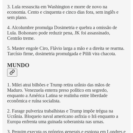
3. Lula ressuscita em Washington e morre de novo na
economia. Cento e cinquenta e cinco dias fora, sem inglês e
sem plano.
4. Alcolumbre promulga Dosimetria e quebra a omissão de
Lula. Bolsonaro pode reduzir pena, JK foi assassinado,
Centrão treme.
5. Master engole Ciro, Flávio larga a mão e a direita se rearma.
Tarcísio firme, dosimetria promulgada e Pilili vira chacota.
MUNDO
1. Milei atrai bilhões e Trump retira urânio das mãos de
Maduro. Venezuela enterra preso político em segredo,
enquanto a América Latina se realinha entre liberdade
econômica e ruína socialista.
2. Farage pulveriza trabalhistas e Trump impõe trégua na
Ucrânia. Bloqueio naval americano asfixia o Irã enquanto a
Europa enfrenta uma guinada soberanista nas urnas.
3. Pequim executa os próprios generais e espiona em Londres e