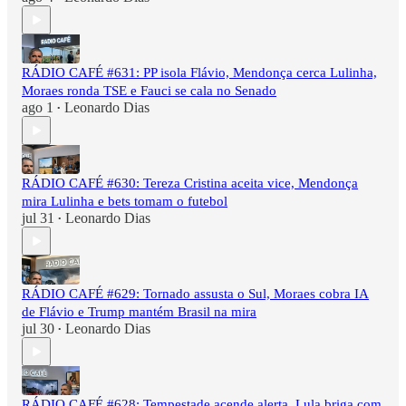
RÁDIO CAFÉ #631: PP isola Flávio, Mendonça cerca Lulinha,
Moraes ronda TSE e Fauci se cala no Senado
ago 1
Leonardo Dias
•
RÁDIO CAFÉ #630: Tereza Cristina aceita vice, Mendonça
mira Lulinha e bets tomam o futebol
jul 31
Leonardo Dias
•
RÁDIO CAFÉ #629: Tornado assusta o Sul, Moraes cobra IA
de Flávio e Trump mantém Brasil na mira
jul 30
Leonardo Dias
•
RÁDIO CAFÉ #628: Tempestade acende alerta, Lula briga com