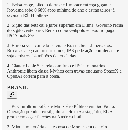
1. Bolsa reage, bitcoin derrete e Embraer entrega gigante.
Ibovespa sobe 0,68% após mínima do ano e estrangeiros já
sacaram R$ 34 bilhões.
2. Sigilo das bets cai e juros superam era Dilma. Governo recua
do sigilo centenário, Renan cobra Galípolo e Tesouro paga
IPCA mais 8%.
3. Europa veta carne brasileira e Brasil abre 13 mercados.
Bruxelas alega antimicrobianos, JBS pede ação coordenada e
soja embarca 14 milhões de toneladas.
4. Claude Fable 5 estreia com freio e IPOs trilionários.
Anthropic libera classe Mythos com travas enquanto SpaceX e
OpenAI correm para a bolsa.
BRASIL
1. PCC infiltrou polícia e Ministério Público em São Paulo.
Operação prende investigador-chefe e ex-estagiário; EUA
prometem caçar facções na América Latina.
2. Minuta milionária cita esposa de Moraes em delação