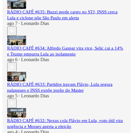
RÁDIO CAFÉ #635: Buzzi perde cargo no STJ, INSS cerca
Lula e ciclone põe São Paulo em alerta
ago 7
Leonardo Dias
•
RÁDIO CAFÉ #634: Alfredo Gaspar vira vice, Selic cai a 14%
e Trump empurra Lula ao isolamento
ago 6
Leonardo Dias
•
RÁDIO CAFÉ #633: Partidos travam Flávio, Lula segura
palanques e INSS expõe porão do Master
ago 5
Leonardo Dias
•
RÁDIO CAFÉ #632: Nexus cola Flávio em Lula, voto útil vira
urgência e Moraes aperta a eleição
ago 4
Leonardo Dias
•