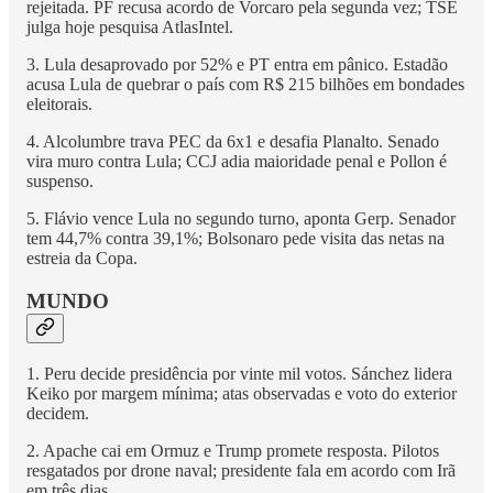
rejeitada. PF recusa acordo de Vorcaro pela segunda vez; TSE
julga hoje pesquisa AtlasIntel.
3. Lula desaprovado por 52% e PT entra em pânico. Estadão
acusa Lula de quebrar o país com R$ 215 bilhões em bondades
eleitorais.
4. Alcolumbre trava PEC da 6x1 e desafia Planalto. Senado
vira muro contra Lula; CCJ adia maioridade penal e Pollon é
suspenso.
5. Flávio vence Lula no segundo turno, aponta Gerp. Senador
tem 44,7% contra 39,1%; Bolsonaro pede visita das netas na
estreia da Copa.
MUNDO
1. Peru decide presidência por vinte mil votos. Sánchez lidera
Keiko por margem mínima; atas observadas e voto do exterior
decidem.
2. Apache cai em Ormuz e Trump promete resposta. Pilotos
resgatados por drone naval; presidente fala em acordo com Irã
em três dias.