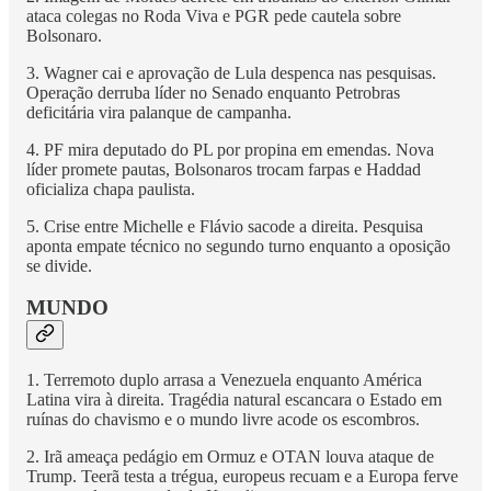
ataca colegas no Roda Viva e PGR pede cautela sobre
Bolsonaro.
3. Wagner cai e aprovação de Lula despenca nas pesquisas.
Operação derruba líder no Senado enquanto Petrobras
deficitária vira palanque de campanha.
4. PF mira deputado do PL por propina em emendas. Nova
líder promete pautas, Bolsonaros trocam farpas e Haddad
oficializa chapa paulista.
5. Crise entre Michelle e Flávio sacode a direita. Pesquisa
aponta empate técnico no segundo turno enquanto a oposição
se divide.
MUNDO
1. Terremoto duplo arrasa a Venezuela enquanto América
Latina vira à direita. Tragédia natural escancara o Estado em
ruínas do chavismo e o mundo livre acode os escombros.
2. Irã ameaça pedágio em Ormuz e OTAN louva ataque de
Trump. Teerã testa a trégua, europeus recuam e a Europa ferve