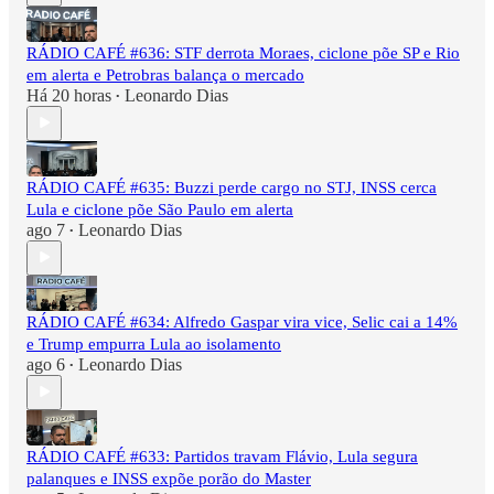
RÁDIO CAFÉ #636: STF derrota Moraes, ciclone põe SP e Rio
em alerta e Petrobras balança o mercado
Há 20 horas
Leonardo Dias
•
RÁDIO CAFÉ #635: Buzzi perde cargo no STJ, INSS cerca
Lula e ciclone põe São Paulo em alerta
ago 7
Leonardo Dias
•
RÁDIO CAFÉ #634: Alfredo Gaspar vira vice, Selic cai a 14%
e Trump empurra Lula ao isolamento
ago 6
Leonardo Dias
•
RÁDIO CAFÉ #633: Partidos travam Flávio, Lula segura
palanques e INSS expõe porão do Master