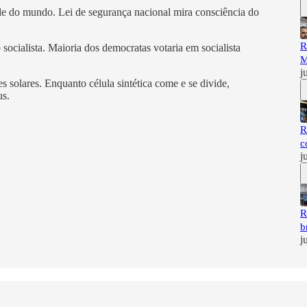
ade do mundo. Lei de segurança nacional mira consciência do
R
socialista. Maioria dos democratas votaria em socialista
M
j
s solares. Enquanto célula sintética come e se divide,
us.
R
c
j
R
b
j