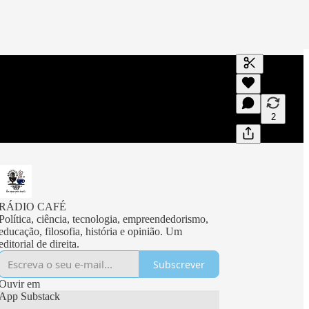
Gerar transc
Uma transcri
visualizaçõe
2
RÁDIO CAFÉ
Política, ciência, tecnologia, empreendedorismo,
educação, filosofia, história e opinião. Um
editorial de direita.
Subscrever
Ouvir em
App Substack