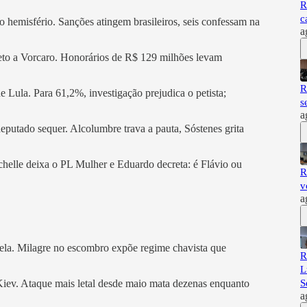
R
c
 hemisfério. Sanções atingem brasileiros, seis confessam na
a
eto a Vorcaro. Honorários de R$ 129 milhões levam
R
 Lula. Para 61,2%, investigação prejudica o petista;
s
a
putado sequer. Alcolumbre trava a pauta, Sóstenes grita
chelle deixa o PL Mulher e Eduardo decreta: é Flávio ou
R
v
a
uela. Milagre no escombro expõe regime chavista que
R
L
S
 Kiev. Ataque mais letal desde maio mata dezenas enquanto
a