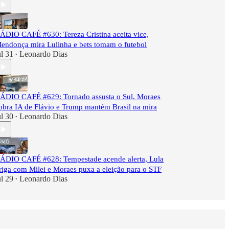
ÁDIO CAFÉ #630: Tereza Cristina aceita vice,
endonça mira Lulinha e bets tomam o futebol
ul 31
Leonardo Dias
•
ÁDIO CAFÉ #629: Tornado assusta o Sul, Moraes
obra IA de Flávio e Trump mantém Brasil na mira
ul 30
Leonardo Dias
•
ÁDIO CAFÉ #628: Tempestade acende alerta, Lula
riga com Milei e Moraes puxa a eleição para o STF
ul 29
Leonardo Dias
•