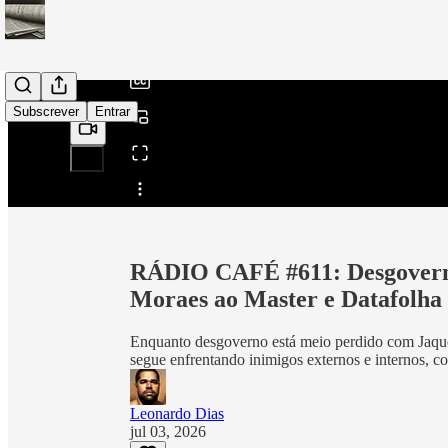
/
Subscrever
Entrar
Partilhar a partir de0:00
RÁDIO CAFÉ #611: Desgoverno
Moraes ao Master e Datafolha
Enquanto desgoverno está meio perdido com Jaque
segue enfrentando inimigos externos e internos, 
Leonardo Dias
jul 03, 2026