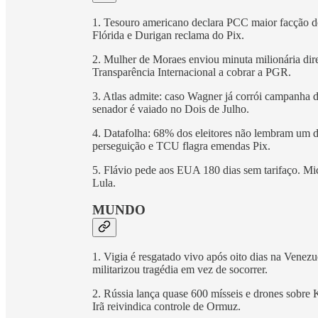
1. Tesouro americano declara PCC maior facção do
Flórida e Durigan reclama do Pix.
2. Mulher de Moraes enviou minuta milionária dir
Transparência Internacional a cobrar a PGR.
3. Atlas admite: caso Wagner já corrói campanha de
senador é vaiado no Dois de Julho.
4. Datafolha: 68% dos eleitores não lembram um de
perseguição e TCU flagra emendas Pix.
5. Flávio pede aos EUA 180 dias sem tarifaço. Mi
Lula.
MUNDO
1. Vigia é resgatado vivo após oito dias na Venez
militarizou tragédia em vez de socorrer.
2. Rússia lança quase 600 mísseis e drones sobre
Irã reivindica controle de Ormuz.