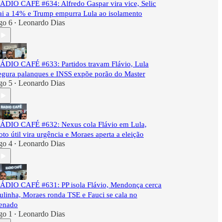
ÁDIO CAFÉ #634: Alfredo Gaspar vira vice, Selic
ai a 14% e Trump empurra Lula ao isolamento
go 6
Leonardo Dias
•
ÁDIO CAFÉ #633: Partidos travam Flávio, Lula
egura palanques e INSS expõe porão do Master
go 5
Leonardo Dias
•
ÁDIO CAFÉ #632: Nexus cola Flávio em Lula,
oto útil vira urgência e Moraes aperta a eleição
go 4
Leonardo Dias
•
ÁDIO CAFÉ #631: PP isola Flávio, Mendonça cerca
ulinha, Moraes ronda TSE e Fauci se cala no
enado
go 1
Leonardo Dias
•