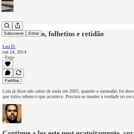
Saber de tudo, folhetins e retidão
Subscrever
Entrar
Leo D.
out 24, 2014
∙ Pago
Partilhar
Lula já disse não saber de nada em 2005, quando o mensalão foi desco
que todos sabem o que acontece. Procura-se manter a verdade no escur
Continue a ler este post gratuitamente, co