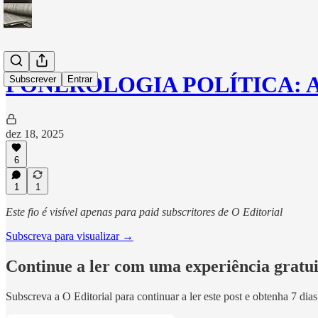
PONEROLOGIA POLÍTICA: 
Subscrever
Entrar
dez 18, 2025
6
1
1
Este fio é visível apenas para paid subscritores de O Editorial
Subscreva para visualizar →
Continue a ler com uma experiência gratui
Subscreva a
O Editorial
para continuar a ler este post e obtenha 7 dia