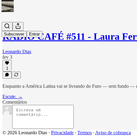
RÁDIO CAFÉ #511 - Laura Fer
Subscrever
Entrar
Leonardo Dias
fev 3
1
Enquanto a América Latina vai se livrando do Furo — sem fundo — do 
Escute. →
Comentários
© 2026 Leonardo Dias
·
Privacidade
∙
Termos
∙
Aviso de cobrança