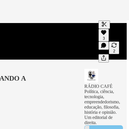
Gerar transc
3
Uma transcri
visualizaçõe
2
UANDO A
RÁDIO CAFÉ
Política, ciência,
tecnologia,
empreendedorismo,
educação, filosofia,
história e opinião.
Um editorial de
direita.