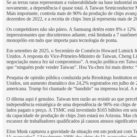
Se as terras raras representam a vulnerabilidade na base industrial 
novamente, a dependência é quase total. A Taiwan Semiconductor 
Mais importante, controla mais de 90% da produção de chips avan
dezembro de 2022, e a receita de chips 3nm já representa mais de 2
Os competidores não são páreo. A Samsung detém entre 8% e 12% d
impressionantes que discutiremos adiante, está limitada a 7 nanô
monopólio em tudo que importa para tecnologia de ponta.
Em setembro de 2025, o Secretário de Comércio Howard Lutnick fe
Unidos. A resposta do Vice-Primeiro-Ministro de Taiwan, Cheng Li-
negociação nunca fez tal compromisso”. A reação política em Tai
que “ninguém pode vender Taiwan”. Hsu Yu-chen foi mais direto: “
Pesquisa de opinião pública conduzida pela Brookings Institution e
Unidos, um aumento dramático dos 24,2% registrados em julho de 
americana. Trump foi chamado de “bandido” na imprensa local. A re
O dilema aqui é genuíno. Taiwan tem razão ao resistir ao que per
independência estratégica de uma dependência de 90% em chips de 
lados pagam o preço. A TSMC está investindo $165 bilhões em sei
da capacidade de produção de chips 2nm estará no Arizona. Mas ch
escassez de trabalhadores qualificados já causou atrasos significativ
Elon Musk capturou a gravidade da situação em um podcast com Te
IA avançados”. “Atualmente 100% dos chips de IA avançados vêm de