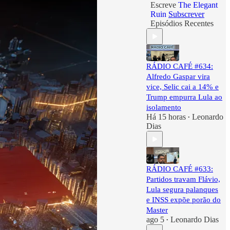
Escreve
The Elegant
Ruin
Subscrever
Episódios Recentes
RÁDIO CAFÉ #634:
Alfredo Gaspar vira
vice, Selic cai a 14% e
Trump empurra Lula ao
isolamento
Há 15 horas
Leonardo
•
Dias
RÁDIO CAFÉ #633:
Partidos travam Flávio,
Lula segura palanques
e INSS expõe porão do
Master
ago 5
Leonardo Dias
•