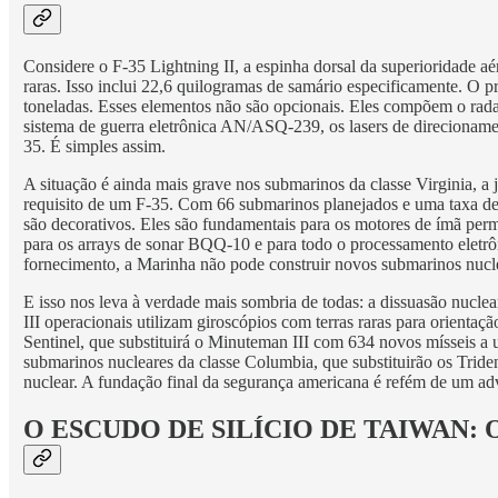
Considere o F-35 Lightning II, a espinha dorsal da superioridade a
raras. Isso inclui 22,6 quilogramas de samário especificamente. O p
toneladas. Esses elementos não são opcionais. Eles compõem o radar
sistema de guerra eletrônica AN/ASQ-239, os lasers de direcionamen
35. É simples assim.
A situação é ainda mais grave nos submarinos da classe Virginia, a 
requisito de um F-35. Com 66 submarinos planejados e uma taxa de
são decorativos. Eles são fundamentais para os motores de ímã perma
para os arrays de sonar BQQ-10 e para todo o processamento eletr
fornecimento, a Marinha não pode construir novos submarinos nucle
E isso nos leva à verdade mais sombria de todas: a dissuasão nuc
III operacionais utilizam giroscópios com terras raras para orien
Sentinel, que substituirá o Minuteman III com 634 novos mísseis a
submarinos nucleares da classe Columbia, que substituirão os Tri
nuclear. A fundação final da segurança americana é refém de um adv
O ESCUDO DE SILÍCIO DE TAIWAN: