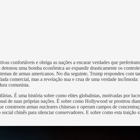
tivas confortáveis e obriga as nações a encarar verdades que preferira
detonou uma bomba econômica ao expandir drasticamente os controles d
stemas de armas americanos. No dia seguinte, Trump respondeu com tar
lada comercial, mas a revelação nua e crua de uma verdade incômoda:
dura comunista.
ifárias. É uma história sobre como elites globalistas, motivadas por luc
onal de suas próprias nações. É sobre como Hollywood se prostrou dian
que constroem armas nucleares chinesas e operam campos de concentra
to social chinês para silenciar conservadores. E sobre como esta traição