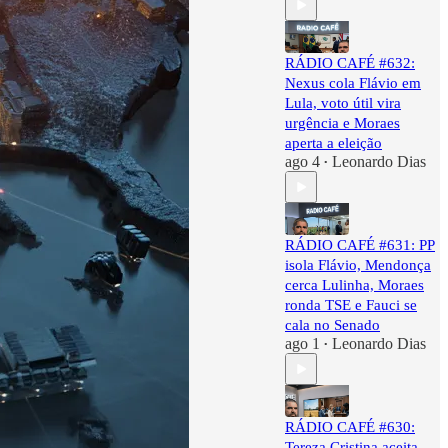
RÁDIO CAFÉ #632:
Nexus cola Flávio em
Lula, voto útil vira
urgência e Moraes
aperta a eleição
ago 4
Leonardo Dias
•
RÁDIO CAFÉ #631: PP
isola Flávio, Mendonça
cerca Lulinha, Moraes
ronda TSE e Fauci se
cala no Senado
ago 1
Leonardo Dias
•
RÁDIO CAFÉ #630:
Tereza Cristina aceita