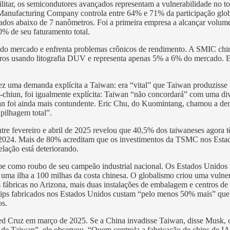
militar, os semicondutores avançados representam a vulnerabilidade no t
Manufacturing Company controla entre 64% e 71% da participação glob
çados abaixo de 7 nanômetros. Foi a primeira empresa a alcançar volu
0% de seu faturamento total.
o mercado e enfrenta problemas crônicos de rendimento. A SMIC chin
metros usando litografia DUV e representa apenas 5% a 6% do mercado.
z uma demanda explícita a Taiwan: era “vital” que Taiwan produzisse
chiun, foi igualmente explícita: Taiwan “não concordará” com uma div
wan foi ainda mais contundente. Eric Chu, do Kuomintang, chamou a d
pilhagem total”.
ntre fevereiro e abril de 2025 revelou que 40,5% dos taiwaneses agora
2024. Mais de 80% acreditam que os investimentos da TSMC nos Estad
lação está deteriorando.
cebe como roubo de seu campeão industrial nacional. Os Estados Unido
uma ilha a 100 milhas da costa chinesa. O globalismo criou uma vuln
s fábricas no Arizona, mais duas instalações de embalagem e centro
ips fabricados nos Estados Unidos custam “pelo menos 50% mais” que 
os.
d Cruz em março de 2025. Se a China invadisse Taiwan, disse Musk, o
 Taiwan”, ele observou. “Quem controla a fabricação de chips de IA.