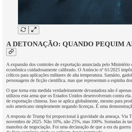
A DETONAÇÃO: QUANDO PEQUIM A
A expansão dos controles de exportação anunciada pelo Ministério 
econômica cuidadosamente calibrado. O Anúncio nº 61/2025 impôs re
críticos para aplicações militares de alta temperatura. Samário, gadol
personagens de ficção científica, mas que representam a espinha dor
O que torna esta medida verdadeiramente devastadora não é apenas a
utilizou esta arma que os Estados Unidos desenvolveram contra ela
de exportação chinesa. Isso se aplica globalmente, mesmo para pro
solo americano simplesmente negando licenças. É uma demonstraçã
A resposta de Trump foi proporcional à gravidade da ameaça. Via Tr
novembro de 2025. Não 10%, não 25%, mas 100%. Somadas às tarifas
manobra de negociação. Foi uma declaração de que a era da guerra