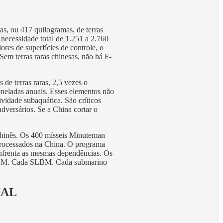
as, ou 417 quilogramas, de terras
 necessidade total de 1.251 a 2.760
res de superfícies de controle, o
em terras raras chinesas, não há F-
de terras raras, 2,5 vezes o
neladas anuais. Esses elementos não
ividade subaquática. São críticos
versários. Se a China cortar o
 Chinês. Os 400 mísseis Minuteman
 processados na China. O programa
enfrenta as mesmas dependências. Os
a ICBM. Cada SLBM. Cada submarino
IAL