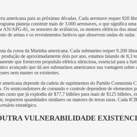
érea americana para as próximas décadas. Cada aeronave requer 920 libr
rograma planeja construir mais de 3.000 aeronaves, o que significa uma
 AN/APG-81, os sensores de aviônicos, os motores elétricos dos atuado
to de armas e os revestimentos furtivos que absorvem ondas de radar. S
joia da coroa da Marinha americana. Cada submarino requer 9.200 libras 
 produção de aproximadamente dois por ano, estamos falando de 8,3 to
nente que fornecem propulsão elétrica silenciosa, essencial para a furt
ônico avançado que dá aos submarinos americanos sua vantagem sobre ad
ares nem manter os existentes.
lear americana depende da cadeia de suprimentos do Partido Comunista
tação. Os semicondutores de comando e controle dependem de elementos
 um custo que já explodiu de $77,7 bilhões para mais de $125 bilhões, 
dent, requerem quantidades similares ou maiores de terras raras. Cad
ersário estratégico.
 OUTRA VULNERABILIDADE EXISTENC