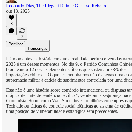
Leonardo Dias
,
The Elegant Ruin
, e
Gustavo Rebello
out 13, 2025
3
2
Partilhar
Transcrição
Há momentos na história em que a realidade perfura o véu das narra
2025 é um desses momentos. No dia 9, o Partido Comunista Chinês 
bloqueando 12 dos 17 elementos críticos que sustentam 78% dos si
importações chinesas. O que testemunhamos não é apenas uma esca
supremacia militar à cadeia de suprimentos controlada por uma dita
Esta não é uma história sobre comércio internacional ou disputas tar
utópica de “interdependência pacífica”, venderam a segurança naci
Comunista. Sobre como Wall Street investiu bilhões em empresas 
Tech adotou táticas de controle social idênticas ao sistema de crédi
uma posição de vulnerabilidade estratégica sem precedentes.