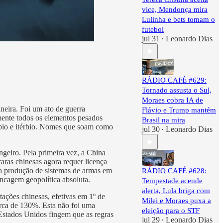
vice, Mendonça mira
Lulinha e bets tomam o
futebol
jul 31
Leonardo Dias
•
RÁDIO CAFÉ #629:
Tornado assusta o Sul,
Moraes cobra IA de
neira. Foi um ato de guerra
Flávio e Trump mantém
mente todos os elementos pesados
Brasil na mira
európio e itérbio. Nomes que soam como
jul 30
Leonardo Dias
•
geiro. Pela primeira vez, a China
ras chinesas agora requer licença
 a produção de sistemas de armas em
RÁDIO CAFÉ #628:
cagem geopolítica absoluta.
Tempestade acende
alerta, Lula briga com
tações chinesas, efetivas em 1º de
Milei e Moraes puxa a
rca de 130%. Esta não foi uma
eleição para o STF
Estados Unidos fingem que as regras
jul 29
Leonardo Dias
•