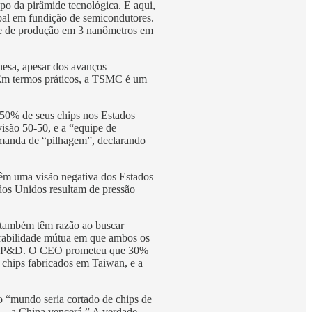
opo da pirâmide tecnológica. E aqui,
al em fundição de semicondutores.
me de produção em 3 nanômetros em
esa, apesar dos avanços
 Em termos práticos, a TSMC é um
 50% de seus chips nos Estados
isão 50-50, e a “equipe de
emanda de “pilhagem”, declarando
 têm uma visão negativa dos Estados
os Unidos resultam de pressão
s também têm razão ao buscar
erabilidade mútua em que ambos os
s de P&D. O CEO prometeu que 30%
chips fabricados em Taiwan, e a
 “mundo seria cortado de chips de
.. a China vencerá.” A verdade