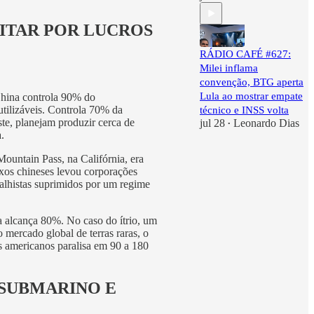
ITAR POR LUCROS
RÁDIO CAFÉ #627:
Milei inflama
convenção, BTG aperta
Lula ao mostrar empate
China controla 90% do
utilizáveis. Controla 70% da
técnico e INSS volta
te, planejam produzir cerca de
jul 28
Leonardo Dias
•
.
ountain Pass, na Califórnia, era
ixos chineses levou corporações
balhistas suprimidos por um regime
a alcança 80%. No caso do ítrio, um
mercado global de terras raras, o
s americanos paralisa em 90 a 180
 SUBMARINO E