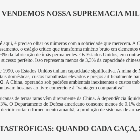
 VENDEMOS NOSSA SUPREMACIA MIL
té aqui, é preciso olhar os números com a sobriedade que merecem. A 
ssamento, o estágio crítico que transforma minério bruto em elementos 
93% da fabricação de ímãs permanentes. Os Estados Unidos, em contras
 sucesso perfeito. Isso representa menos de 3,3% da capacidade chinesa
1990, os Estados Unidos tinham capacidade significativa. A mina de M
is domésticas, custos trabalhistas elevados e preços artificialmente ba
2. A China, operando sob padrões ambientais inexistentes e custos tra
cantavam hosanas ao livre comércio e à “vantagem comparativa”.
icanas de terras raras vêm diretamente da China. A dependência líquid
de 93%. O Departamento de Defesa americano consome menos de 0,1% do 
decidir cortar o fornecimento amanhã, a produção de sistemas de arma
TASTRÓFICAS: QUANDO CADA CAÇA,