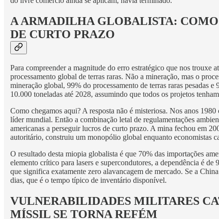
do livre comércio ainda se aplicam, havia terminado.
A ARMADILHA GLOBALISTA: COMO
DE CURTO PRAZO
Para compreender a magnitude do erro estratégico que nos trouxe a
processamento global de terras raras. Não a mineração, mas o proce
mineração global, 99% do processamento de terras raras pesadas e 
10.000 toneladas até 2028, assumindo que todos os projetos tenham
Como chegamos aqui? A resposta não é misteriosa. Nos anos 1980 e 
líder mundial. Então a combinação letal de regulamentações ambienta
americanas a perseguir lucros de curto prazo. A mina fechou em 200
autoritário, construiu um monopólio global enquanto economistas 
O resultado desta miopia globalista é que 70% das importações amer
elemento crítico para lasers e supercondutores, a dependência é 
que significa exatamente zero alavancagem de mercado. Se a China 
dias, que é o tempo típico de inventário disponível.
VULNERABILIDADES MILITARES CA
MÍSSIL SE TORNA REFÉM