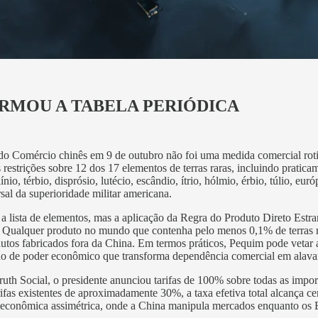
RMOU A TABELA PERIÓDICA
do Comércio chinês em 9 de outubro não foi uma medida comercial roti
strições sobre 12 dos 17 elementos de terras raras, incluindo pratica
ínio, térbio, disprósio, lutécio, escândio, ítrio, hólmio, érbio, túlio, 
sal da superioridade militar americana.
 lista de elementos, mas a aplicação da Regra do Produto Direto Estran
. Qualquer produto no mundo que contenha pelo menos 0,1% de terras ra
dutos fabricados fora da China. Em termos práticos, Pequim pode vetar
o de poder econômico que transforma dependência comercial em alavan
uth Social, o presidente anunciou tarifas de 100% sobre todas as impor
 existentes de aproximadamente 30%, a taxa efetiva total alcança ce
 econômica assimétrica, onde a China manipula mercados enquanto os 