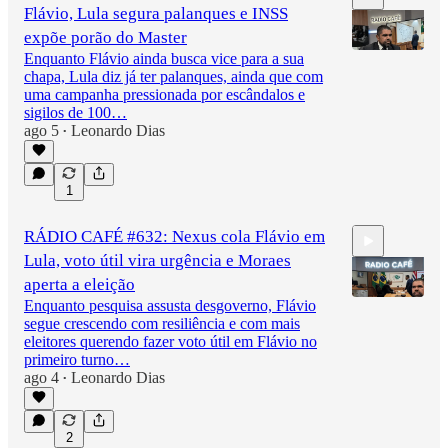
Flávio, Lula segura palanques e INSS
expõe porão do Master
Enquanto Flávio ainda busca vice para a sua
chapa, Lula diz já ter palanques, ainda que com
uma campanha pressionada por escândalos e
2:30:10
sigilos de 100…
ago 5
Leonardo Dias
•
1
RÁDIO CAFÉ #632: Nexus cola Flávio em
Lula, voto útil vira urgência e Moraes
aperta a eleição
Enquanto pesquisa assusta desgoverno, Flávio
segue crescendo com resiliência e com mais
eleitores querendo fazer voto útil em Flávio no
2:42:56
primeiro turno…
ago 4
Leonardo Dias
•
2