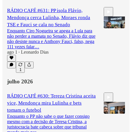
RÁDIO CAFÉ #631: PP isola Flávio,
Mendonça cerca Lulinha, Moraes ronda
TSE e Fauci se cala no Senado
Enquanto Ciro Nogueira se apega a Lula para
não perder a mamata no Senado, Flávio diz que
não desiste nunca e Anthony Fauci, falso, nega
2:16:33
111 vezes falar…
ago 1
Leonardo Dias
•
1
julho 2026
RÁDIO CAFÉ #630: Tereza Cristina aceita
vice, Mendonça mira Lulinha e bets
tomam o futebol
Enquanto o PP não sabe o que fazer consigo
mesmo com a decisão de Teresa Cristina, a
juristocracia bate cabeça sobre que tribunal
2:37:44