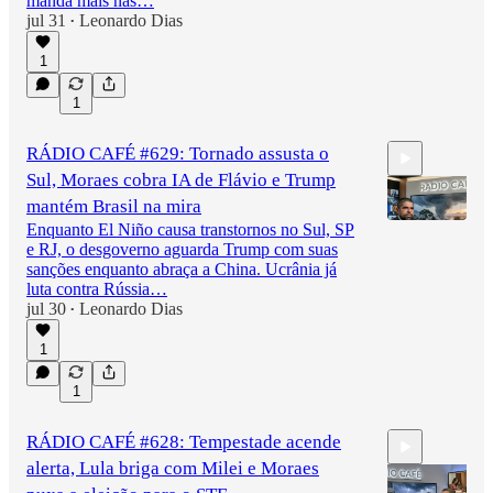
manda mais nas…
jul 31
Leonardo Dias
•
1
1
RÁDIO CAFÉ #629: Tornado assusta o
Sul, Moraes cobra IA de Flávio e Trump
mantém Brasil na mira
Enquanto El Niño causa transtornos no Sul, SP
e RJ, o desgoverno aguarda Trump com suas
sanções enquanto abraça a China. Ucrânia já
2:46:38
luta contra Rússia…
jul 30
Leonardo Dias
•
1
1
RÁDIO CAFÉ #628: Tempestade acende
alerta, Lula briga com Milei e Moraes