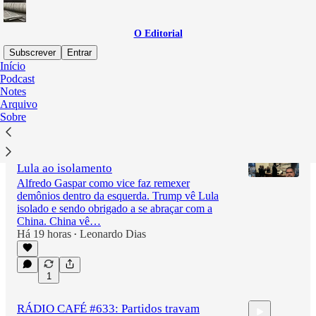
O Editorial
Subscrever
Entrar
Início
Podcast
Notes
Mais recente
Top
Discussões
Arquivo
Sobre
RÁDIO CAFÉ #634: Alfredo Gaspar vira
vice, Selic cai a 14% e Trump empurra
Lula ao isolamento
Alfredo Gaspar como vice faz remexer
demônios dentro da esquerda. Trump vê Lula
isolado e sendo obrigado a se abraçar com a
2:20:36
China. China vê…
Há 19 horas
Leonardo Dias
•
1
RÁDIO CAFÉ #633: Partidos travam