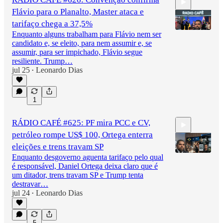
Flávio para o Planalto, Master ataca e
tarifaço chega a 37,5%
Enquanto alguns trabalham para Flávio nem ser
candidato e, se eleito, para nem assumir e, se
assumir, para ser impichado, Flávio segue
2:40:11
resiliente. Trump…
jul 25
Leonardo Dias
•
1
RÁDIO CAFÉ #625: PF mira PCC e CV,
petróleo rompe US$ 100, Ortega enterra
eleições e trens travam SP
Enquanto desgoverno aguenta tarifaço pelo qual
é responsável, Daniel Ortega deixa claro que é
um ditador, trens travam SP e Trump tenta
2:56:16
destravar…
jul 24
Leonardo Dias
•
5