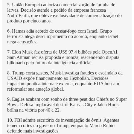
5. União Europeia autoriza comercialização de farinha de
larvas. Decisão atende a pedido da empresa francesa
Nutri’Earth, que obteve exclusividade de comercialização do
produto por cinco anos.
6. Hamas adia acordo de cessar-fogo com Israel. Grupo
terrorista alega descumprimento do acordo, enquanto Israel
nega acusações.
7. Elon Musk faz oferta de US$ 97.4 bilhões pela OpenAI.
Sam Altman recusa proposta e ironiza, reacendendo disputa
bilionária pelo futuro da inteligência artificial.
8. Trump corta gastos, Musk investiga fraudes e escândalo da
USAID expõe financiamento ao Hezbollah. Decisões
impactam política interna e externa, enquanto EUA buscam
reformular sua atuação global.
9. Eagles acabam com sonho de three-peat dos Chiefs no Super
Bowl. Defesa implacável destrói Kansas City e Jalen Hurts
brilha na vitória por 40 a 22.
10. FBI admite escritório de investigação de óvnis. Agentes
temem cortes no governo Trump, enquanto Marco Rubio
defende mais investigações.