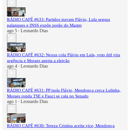
RÁDIO CAFÉ #633: Partidos travam Flávio, Lula segura
palanques e INSS expõe porão do Master
ago 5
Leonardo Dias
•
RÁDIO CAFÉ #632: Nexus cola Flávio em Lula, voto útil vira
urgência e Moraes aperta a eleição
ago 4
Leonardo Dias
•
RÁDIO CAFÉ #631: PP isola Flávio, Mendonça cerca Lulinha,
Moraes ronda TSE e Fauci se cala no Senado
ago 1
Leonardo Dias
•
RÁDIO CAFÉ #630: Tereza Cristina aceita vice, Mendonça