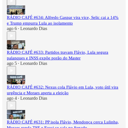
RÁDIO CAFÉ #634: Alfredo Gaspar vira vice, Selic cai a 14%
e Trump empurra Lula ao isolamento
ago 6
Leonardo Dias
•
RÁDIO CAFÉ #633: Partidos travam Flávio, Lula segura
palanques e INSS expõe porão do Master
ago 5
Leonardo Dias
•
RÁDIO CAFÉ #632: Nexus cola Flávio em Lula, voto útil vira
urgência e Moraes aperta a eleição
ago 4
Leonardo Dias
•
RÁDIO CAFÉ #631: PP isola Flávio, Mendonça cerca Lulinha,
Moraes ronda TSE e Fauci se cala no Senado