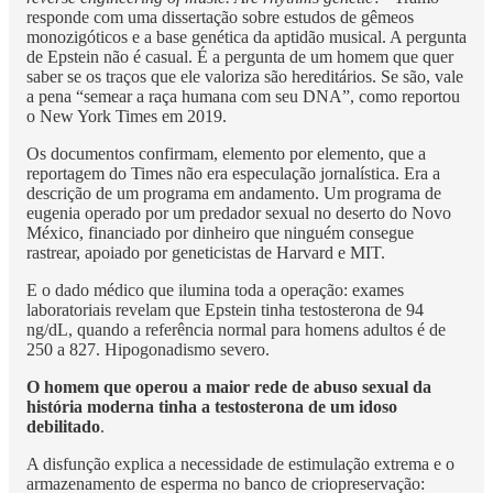
responde com uma dissertação sobre estudos de gêmeos
monozigóticos e a base genética da aptidão musical. A pergunta
de Epstein não é casual. É a pergunta de um homem que quer
saber se os traços que ele valoriza são hereditários. Se são, vale
a pena “semear a raça humana com seu DNA”, como reportou
o New York Times em 2019.
Os documentos confirmam, elemento por elemento, que a
reportagem do Times não era especulação jornalística. Era a
descrição de um programa em andamento. Um programa de
eugenia operado por um predador sexual no deserto do Novo
México, financiado por dinheiro que ninguém consegue
rastrear, apoiado por geneticistas de Harvard e MIT.
E o dado médico que ilumina toda a operação: exames
laboratoriais revelam que Epstein tinha testosterona de 94
ng/dL, quando a referência normal para homens adultos é de
250 a 827. Hipogonadismo severo.
O homem que operou a maior rede de abuso sexual da
história moderna tinha a testosterona de um idoso
debilitado
.
A disfunção explica a necessidade de estimulação extrema e o
armazenamento de esperma no banco de criopreservação: