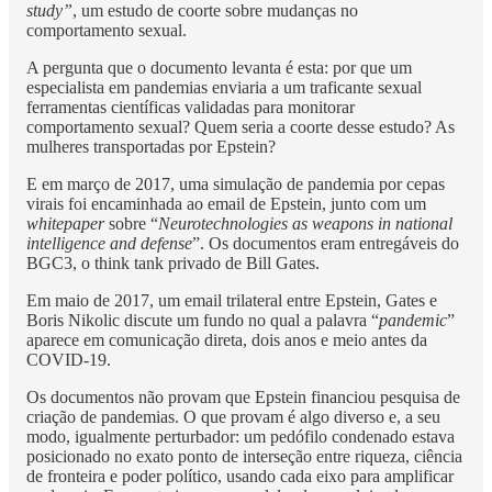
study”
, um estudo de coorte sobre mudanças no
comportamento sexual.
A pergunta que o documento levanta é esta: por que um
especialista em pandemias enviaria a um traficante sexual
ferramentas científicas validadas para monitorar
comportamento sexual? Quem seria a coorte desse estudo? As
mulheres transportadas por Epstein?
E em março de 2017, uma simulação de pandemia por cepas
virais foi encaminhada ao email de Epstein, junto com um
whitepaper
sobre “
Neurotechnologies as weapons in national
intelligence and defense
”. Os documentos eram entregáveis do
BGC3, o think tank privado de Bill Gates.
Em maio de 2017, um email trilateral entre Epstein, Gates e
Boris Nikolic discute um fundo no qual a palavra “
pandemic
”
aparece em comunicação direta, dois anos e meio antes da
COVID-19.
Os documentos não provam que Epstein financiou pesquisa de
criação de pandemias. O que provam é algo diverso e, a seu
modo, igualmente perturbador: um pedófilo condenado estava
posicionado no exato ponto de interseção entre riqueza, ciência
de fronteira e poder político, usando cada eixo para amplificar