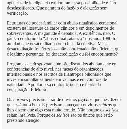
agências de inteligência exploraram essa possibilidade é fato
desclassificado. Que pararam de fazê-lo é alegação sem
verificação.
Estruturas de poder familiar com abuso ritualístico geracional
existem na literatura de casos clínicos e em depoimentos de
sobreviventes. A magnitude é debatida. A existência, não. O
pânico em torno do “abuso ritual satânico” dos anos 1980 foi
amplamente desacreditado como histeria coletiva. Mas a
desacreditação foi tão zelosa, tão coordenada, tão eficiente, que
é legítimo perguntar: foi desacreditação ou foi encobrimento?
Programas de despovoamento são discutidos abertamente em
conferências de alto nível, nas metas de organizações
internacionais e nos escritos de filantropos bilionários que
investem simultaneamente em vacinas e em controle de
natalidade. Apontar essa contradição não é teoria da
conspiração. É leitura.
Os
normies
precisam parar de ouvir os
psychos
que lhes dizem
que está tudo bem. E precisam começar a ouvir os
schizos
que
lhes dizem que algo está muito errado. Não porque os
schizos
sejam infalíveis. Porque os
schizos
são os únicos que estão
prestando atenção.