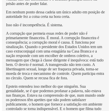
prisão antes de poder falar.
Em nenhum ponto dessa cadeia um único adulto em posição de
autoridade fez a coisa certa na hora certa.
Isso não é incompetência. É sistema.
A corrupção que permeia essas redes de poder não é
primariamente financeira. É moral. A corrupção financeira é
consequência; a corrupção moral é causa. E funciona por
sinalização. Quando o presidente dos Estados Unidos tem um
caso extraconjugal com uma estagiária na Casa Branca e a
nação responde com um encolher de ombros coletivo, a
mensagem que chega à classe dirigente é inequívoca: está tudo
bem. O desvio é normal. A transgressão não tem custo. A
libertinagem sexual, longe de ser fraqueza privada, torna-se
moeda de troca e mecanismo de controle. Quem participa entra
no círculo. Quem se recusa fica de fora.
Epstein entendeu isso melhor do que ninguém. Sua
genialidade, se é que podemos profanar a palavra, não estava
nas finanças. Estava na compreensão de que, num mundo onde
os poderosos têm apetites que não podem satisfazer
publicamente, o homem que fornece a satisfação em ambiente
controlado se torna indispensável. E o homem que filma tudo