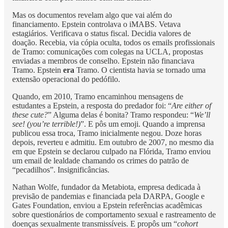
Mas os documentos revelam algo que vai além do
financiamento. Epstein controlava o iMABS. Vetava
estagiários. Verificava o status fiscal. Decidia valores de
doação. Recebia, via cópia oculta, todos os emails profissionais
de Tramo: comunicações com colegas na UCLA, propostas
enviadas a membros de conselho. Epstein não financiava
Tramo. Epstein
era
Tramo. O cientista havia se tornado uma
extensão operacional do pedófilo.
Quando, em 2010, Tramo encaminhou mensagens de
estudantes a Epstein, a resposta do predador foi: “
Are either of
these cute?
” Alguma delas é bonita? Tramo respondeu: “
We’ll
see! (you’re terrible!)
”. E pôs um emoji. Quando a imprensa
publicou essa troca, Tramo inicialmente negou. Doze horas
depois, reverteu e admitiu. Em outubro de 2007, no mesmo dia
em que Epstein se declarou culpado na Flórida, Tramo enviou
um email de lealdade chamando os crimes do patrão de
“pecadilhos”. Insignificâncias.
Nathan Wolfe, fundador da Metabiota, empresa dedicada à
previsão de pandemias e financiada pela DARPA, Google e
Gates Foundation, enviou a Epstein referências acadêmicas
sobre questionários de comportamento sexual e rastreamento de
doenças sexualmente transmissíveis. E propôs um “
cohort