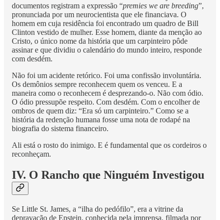
documentos registram a expressão “
premies we are breeding
”,
pronunciada por um neurocientista que ele financiava. O
homem em cuja residência foi encontrado um quadro de Bill
Clinton vestido de mulher. Esse homem, diante da menção ao
Cristo, o único nome da história que um carpinteiro pôde
assinar e que dividiu o calendário do mundo inteiro, responde
com desdém.
Não foi um acidente retórico. Foi uma confissão involuntária.
Os demônios sempre reconhecem quem os venceu. E a
maneira como o reconhecem é desprezando-o. Não com ódio.
O ódio pressupõe respeito. Com desdém. Com o encolher de
ombros de quem diz: “Era só um carpinteiro.” Como se a
história da redenção humana fosse uma nota de rodapé na
biografia do sistema financeiro.
Ali está o rosto do inimigo. E é fundamental que os cordeiros o
reconheçam.
IV. O Rancho que Ninguém Investigou
Se Little St. James, a “ilha do pedófilo”, era a vitrine da
depravação de Epstein, conhecida pela imprensa, filmada por