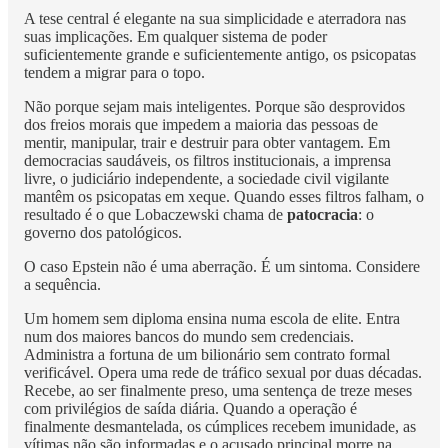
A tese central é elegante na sua simplicidade e aterradora nas
suas implicações. Em qualquer sistema de poder
suficientemente grande e suficientemente antigo, os psicopatas
tendem a migrar para o topo.
Não porque sejam mais inteligentes. Porque são desprovidos
dos freios morais que impedem a maioria das pessoas de
mentir, manipular, trair e destruir para obter vantagem. Em
democracias saudáveis, os filtros institucionais, a imprensa
livre, o judiciário independente, a sociedade civil vigilante
mantêm os psicopatas em xeque. Quando esses filtros falham, o
resultado é o que Lobaczewski chama de
patocracia
: o
governo dos patológicos.
O caso Epstein não é uma aberração. É um sintoma. Considere
a sequência.
Um homem sem diploma ensina numa escola de elite. Entra
num dos maiores bancos do mundo sem credenciais.
Administra a fortuna de um bilionário sem contrato formal
verificável. Opera uma rede de tráfico sexual por duas décadas.
Recebe, ao ser finalmente preso, uma sentença de treze meses
com privilégios de saída diária. Quando a operação é
finalmente desmantelada, os cúmplices recebem imunidade, as
vítimas não são informadas e o acusado principal morre na