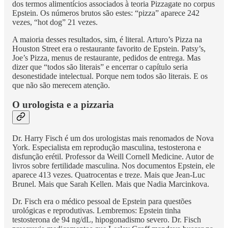
dos termos alimentícios associados à teoria Pizzagate no corpus
Epstein. Os números brutos são estes: “pizza” aparece 242
vezes, “hot dog” 21 vezes.
A maioria desses resultados, sim, é literal. Arturo’s Pizza na
Houston Street era o restaurante favorito de Epstein. Patsy’s,
Joe’s Pizza, menus de restaurante, pedidos de entrega. Mas
dizer que “todos são literais” e encerrar o capítulo seria
desonestidade intelectual. Porque nem todos são literais. E os
que não são merecem atenção.
O urologista e a pizzaria
Dr. Harry Fisch é um dos urologistas mais renomados de Nova
York. Especialista em reprodução masculina, testosterona e
disfunção erétil. Professor da Weill Cornell Medicine. Autor de
livros sobre fertilidade masculina. Nos documentos Epstein, ele
aparece 413 vezes. Quatrocentas e treze. Mais que Jean-Luc
Brunel. Mais que Sarah Kellen. Mais que Nadia Marcinkova.
Dr. Fisch era o médico pessoal de Epstein para questões
urológicas e reprodutivas. Lembremos: Epstein tinha
testosterona de 94 ng/dL, hipogonadismo severo. Dr. Fisch