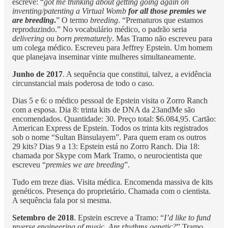
escreve: “
got me thinking about getting going again on
inventing/patenting a Virtual Womb
for all those premies we
are breeding
.
” O termo
breeding
. “Prematuros que estamos
reproduzindo.” No vocabulário médico, o padrão seria
delivering
ou
born prematurely
. Mas Tramo não escreveu para
um colega médico. Escreveu para Jeffrey Epstein. Um homem
que planejava inseminar vinte mulheres simultaneamente.
Junho de 2017
. A sequência que constitui, talvez, a evidência
circunstancial mais poderosa de todo o caso.
Dias 5 e 6: o médico pessoal de Epstein visita o Zorro Ranch
com a esposa. Dia 8: trinta kits de DNA da 23andMe são
encomendados. Quantidade: 30. Preço total: $6.084,95. Cartão:
American Express de Epstein. Todos os trinta kits registrados
sob o nome “Sultan Binsulayem”. Para quem eram os outros
29 kits? Dias 9 a 13: Epstein está no Zorro Ranch. Dia 18:
chamada por Skype com Mark Tramo, o neurocientista que
escreveu “
premies we are breeding
”.
Tudo em treze dias. Visita médica. Encomenda massiva de kits
genéticos. Presença do proprietário. Chamada com o cientista.
A sequência fala por si mesma.
Setembro de 2018
. Epstein escreve a Tramo: “
I’d like to fund
reverse engineering of music. Are rhythms genetic?
” Tramo