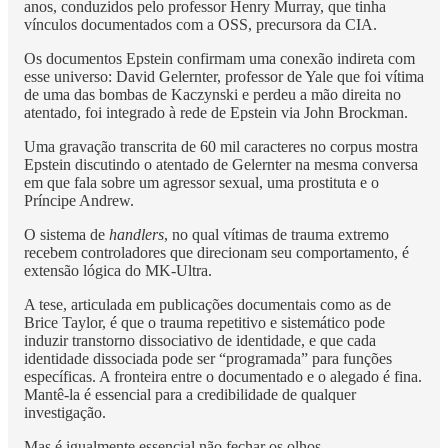
anos, conduzidos pelo professor Henry Murray, que tinha
vínculos documentados com a OSS, precursora da CIA.
Os documentos Epstein confirmam uma conexão indireta com
esse universo: David Gelernter, professor de Yale que foi vítima
de uma das bombas de Kaczynski e perdeu a mão direita no
atentado, foi integrado à rede de Epstein via John Brockman.
Uma gravação transcrita de 60 mil caracteres no corpus mostra
Epstein discutindo o atentado de Gelernter na mesma conversa
em que fala sobre um agressor sexual, uma prostituta e o
Príncipe Andrew.
O sistema de
handlers
, no qual vítimas de trauma extremo
recebem controladores que direcionam seu comportamento, é
extensão lógica do MK-Ultra.
A tese, articulada em publicações documentais como as de
Brice Taylor, é que o trauma repetitivo e sistemático pode
induzir transtorno dissociativo de identidade, e que cada
identidade dissociada pode ser “programada” para funções
específicas. A fronteira entre o documentado e o alegado é fina.
Mantê-la é essencial para a credibilidade de qualquer
investigação.
Mas é igualmente essencial não fechar os olhos.