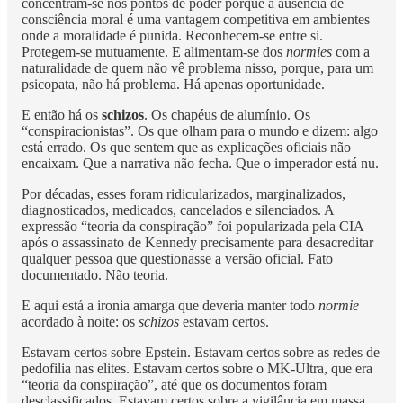
concentram-se nos pontos de poder porque a ausência de
consciência moral é uma vantagem competitiva em ambientes
onde a moralidade é punida. Reconhecem-se entre si.
Protegem-se mutuamente. E alimentam-se dos
normies
com a
naturalidade de quem não vê problema nisso, porque, para um
psicopata, não há problema. Há apenas oportunidade.
E então há os
schizos
. Os chapéus de alumínio. Os
“conspiracionistas”. Os que olham para o mundo e dizem: algo
está errado. Os que sentem que as explicações oficiais não
encaixam. Que a narrativa não fecha. Que o imperador está nu.
Por décadas, esses foram ridicularizados, marginalizados,
diagnosticados, medicados, cancelados e silenciados. A
expressão “teoria da conspiração” foi popularizada pela CIA
após o assassinato de Kennedy precisamente para desacreditar
qualquer pessoa que questionasse a versão oficial. Fato
documentado. Não teoria.
E aqui está a ironia amarga que deveria manter todo
normie
acordado à noite: os
schizos
estavam certos.
Estavam certos sobre Epstein. Estavam certos sobre as redes de
pedofilia nas elites. Estavam certos sobre o MK-Ultra, que era
“teoria da conspiração”, até que os documentos foram
desclassificados. Estavam certos sobre a vigilância em massa,