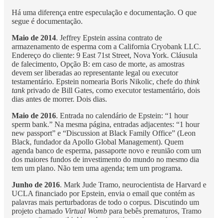
Há uma diferença entre especulação e documentação. O que
segue é documentação.
Maio de 2014
. Jeffrey Epstein assina contrato de
armazenamento de esperma com a California Cryobank LLC.
Endereço do cliente: 9 East 71st Street, Nova York. Cláusula
de falecimento, Opção B: em caso de morte, as amostras
devem ser liberadas ao representante legal ou executor
testamentário. Epstein nomearia Boris Nikolic, chefe do
think
tank
privado de Bill Gates, como executor testamentário, dois
dias antes de morrer. Dois dias.
Maio de 2016
. Entrada no calendário de Epstein: “1 hour
sperm bank.” Na mesma página, entradas adjacentes: “1 hour
new passport” e “Discussion at Black Family Office” (Leon
Black, fundador da Apollo Global Management). Quem
agenda banco de esperma, passaporte novo e reunião com um
dos maiores fundos de investimento do mundo no mesmo dia
tem um plano. Não tem uma agenda; tem um programa.
Junho de 2016
. Mark Jude Tramo, neurocientista de Harvard e
UCLA financiado por Epstein, envia o email que contém as
palavras mais perturbadoras de todo o corpus. Discutindo um
projeto chamado
Virtual Womb
para bebês prematuros, Tramo