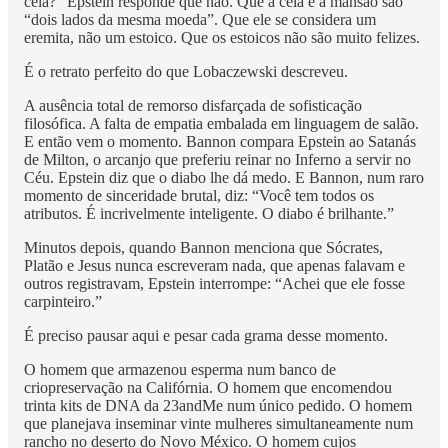
cela?” Epstein responde que não. Que a cela e a mansão são
“dois lados da mesma moeda”. Que ele se considera um
eremita, não um estoico. Que os estoicos não são muito felizes.
É o retrato perfeito do que Lobaczewski descreveu.
A ausência total de remorso disfarçada de sofisticação
filosófica. A falta de empatia embalada em linguagem de salão.
E então vem o momento. Bannon compara Epstein ao Satanás
de Milton, o arcanjo que preferiu reinar no Inferno a servir no
Céu. Epstein diz que o diabo lhe dá medo. E Bannon, num raro
momento de sinceridade brutal, diz: “Você tem todos os
atributos. É incrivelmente inteligente. O diabo é brilhante.”
Minutos depois, quando Bannon menciona que Sócrates,
Platão e Jesus nunca escreveram nada, que apenas falavam e
outros registravam, Epstein interrompe: “Achei que ele fosse
carpinteiro.”
É preciso pausar aqui e pesar cada grama desse momento.
O homem que armazenou esperma num banco de
criopreservação na Califórnia. O homem que encomendou
trinta kits de DNA da 23andMe num único pedido. O homem
que planejava inseminar vinte mulheres simultaneamente num
rancho no deserto do Novo México. O homem cujos