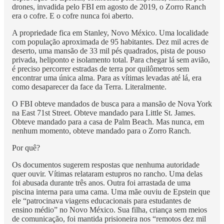
drones, invadida pelo FBI em agosto de 2019, o Zorro Ranch
era o cofre. E o cofre nunca foi aberto.
A propriedade fica em Stanley, Novo México. Uma localidade
com população aproximada de 95 habitantes. Dez mil acres de
deserto, uma mansão de 33 mil pés quadrados, pista de pouso
privada, heliponto e isolamento total. Para chegar lá sem avião,
é preciso percorrer estradas de terra por quilômetros sem
encontrar uma única alma. Para as vítimas levadas até lá, era
como desaparecer da face da Terra. Literalmente.
O FBI obteve mandados de busca para a mansão de Nova York
na East 71st Street. Obteve mandado para Little St. James.
Obteve mandado para a casa de Palm Beach. Mas nunca, em
nenhum momento, obteve mandado para o Zorro Ranch.
Por quê?
Os documentos sugerem respostas que nenhuma autoridade
quer ouvir. Vítimas relataram estupros no rancho. Uma delas
foi abusada durante três anos. Outra foi arrastada de uma
piscina interna para uma cama. Uma mãe ouviu de Epstein que
ele “patrocinava viagens educacionais para estudantes de
ensino médio” no Novo México. Sua filha, criança sem meios
de comunicação, foi mantida prisioneira nos “remotos dez mil