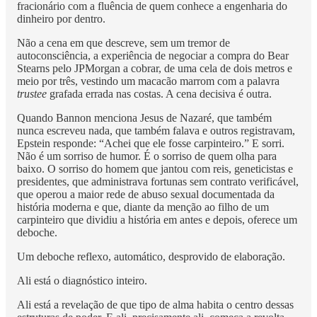
fracionário com a fluência de quem conhece a engenharia do
dinheiro por dentro.
Não a cena em que descreve, sem um tremor de
autoconsciência, a experiência de negociar a compra do Bear
Stearns pelo JPMorgan a cobrar, de uma cela de dois metros e
meio por três, vestindo um macacão marrom com a palavra
trustee
grafada errada nas costas. A cena decisiva é outra.
Quando Bannon menciona Jesus de Nazaré, que também
nunca escreveu nada, que também falava e outros registravam,
Epstein responde: “Achei que ele fosse carpinteiro.” E sorri.
Não é um sorriso de humor. É o sorriso de quem olha para
baixo. O sorriso do homem que jantou com reis, geneticistas e
presidentes, que administrava fortunas sem contrato verificável,
que operou a maior rede de abuso sexual documentada da
história moderna e que, diante da menção ao filho de um
carpinteiro que dividiu a história em antes e depois, oferece um
deboche.
Um deboche reflexo, automático, desprovido de elaboração.
Ali está o diagnóstico inteiro.
Ali está a revelação de que tipo de alma habita o centro dessas