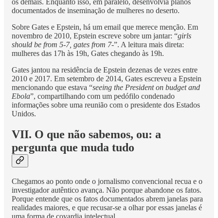
os demais. Enquanto isso, em paralelo, desenvolvia planos
documentados de inseminação de mulheres no deserto.
Sobre Gates e Epstein, há um email que merece menção. Em
novembro de 2010, Epstein escreve sobre um jantar: “
girls
should be from 5-7, gates from 7-
”. A leitura mais direta:
mulheres das 17h às 19h, Gates chegando às 19h.
Gates jantou na residência de Epstein dezenas de vezes entre
2010 e 2017. Em setembro de 2014, Gates escreveu a Epstein
mencionando que estava “
seeing the President on budget and
Ebola
”, compartilhando com um pedófilo condenado
informações sobre uma reunião com o presidente dos Estados
Unidos.
VII. O que não sabemos, ou: a
pergunta que muda tudo
Chegamos ao ponto onde o jornalismo convencional recua e o
investigador autêntico avança. Não porque abandone os fatos.
Porque entende que os fatos documentados abrem janelas para
realidades maiores, e que recusar-se a olhar por essas janelas é
uma forma de covardia intelectual.