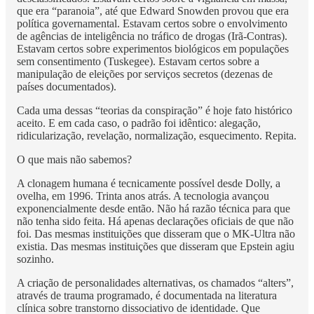
que era “paranoia”, até que Edward Snowden provou que era
política governamental. Estavam certos sobre o envolvimento
de agências de inteligência no tráfico de drogas (Irã-Contras).
Estavam certos sobre experimentos biológicos em populações
sem consentimento (Tuskegee). Estavam certos sobre a
manipulação de eleições por serviços secretos (dezenas de
países documentados).
Cada uma dessas “teorias da conspiração” é hoje fato histórico
aceito. E em cada caso, o padrão foi idêntico: alegação,
ridicularização, revelação, normalização, esquecimento. Repita.
O que mais não sabemos?
A clonagem humana é tecnicamente possível desde Dolly, a
ovelha, em 1996. Trinta anos atrás. A tecnologia avançou
exponencialmente desde então. Não há razão técnica para que
não tenha sido feita. Há apenas declarações oficiais de que não
foi. Das mesmas instituições que disseram que o MK-Ultra não
existia. Das mesmas instituições que disseram que Epstein agiu
sozinho.
A criação de personalidades alternativas, os chamados “alters”,
através de trauma programado, é documentada na literatura
clínica sobre transtorno dissociativo de identidade. Que