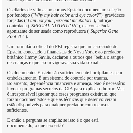
Os diários de vítimas no corpus Epstein documentam seleção
por fenótipo (”
Why my hair color and eye color?
”), gravidezes
forçadas (”
I am not your personal incubator!
”), nutrição
controlada (”
SPECIAL NUTRITION
”), e a consciência
agonizante de ser usada como reprodutora (”
Superior Gene
Pool ?!?
”).
Um formulário oficial do FBI registra que um associado de
Epstein, conectado a financistas de Nova York e ao predador
britânico Jimmy Savile, declarou a outros que “bebia o sangue
de crianças e que isso revigorava sua vida sexual”.
Os documentos Epstein são suficientemente horripilantes sem
embelezamento. É um sistema de controle por trauma,
isolamento, dependência financeira e ameaça. Não é necessário
invocar programas secretos da CIA para explicar o horror. Mas
é irresponsável ignorar que esses programas existiram, que
foram documentados e que as técnicas que desenvolveram
estão disponíveis para qualquer predador com recursos
suficientes.
E então a pergunta se amplia: se isso é o que está
documentado, o que não está?